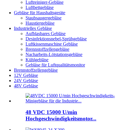
Luftreiniger-Gebläse
Luftbettgebläse
Gebläse für Haushaltsgeräte
Staubsaugergebläse
Haustiergebläse
Industrielles Gebläse
Aufblasbares Gebläse
Desinfektionsnebel-Sprühgebläse
Luftkissenmaschine Gebläse
Brennstoffzellengebläse
Nacharbeits-Lötstationsgebläse
Kühlgebläse
Gebläse für Luftqualitätsmonitor
Brennstoffzellengebläse
12V Gebläse
24V Gebläse
48V Gebläse
48 VDC 15000 U/min
Hochgeschwindigkeitsmotor...