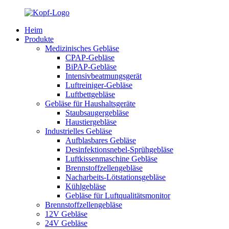
Heim
Produkte
Medizinisches Gebläse
CPAP-Gebläse
BiPAP-Gebläse
Intensivbeatmungsgerät
Luftreiniger-Gebläse
Luftbettgebläse
Gebläse für Haushaltsgeräte
Staubsaugergebläse
Haustiergebläse
Industrielles Gebläse
Aufblasbares Gebläse
Desinfektionsnebel-Sprühgebläse
Luftkissenmaschine Gebläse
Brennstoffzellengebläse
Nacharbeits-Lötstationsgebläse
Kühlgebläse
Gebläse für Luftqualitätsmonitor
Brennstoffzellengebläse
12V Gebläse
24V Gebläse