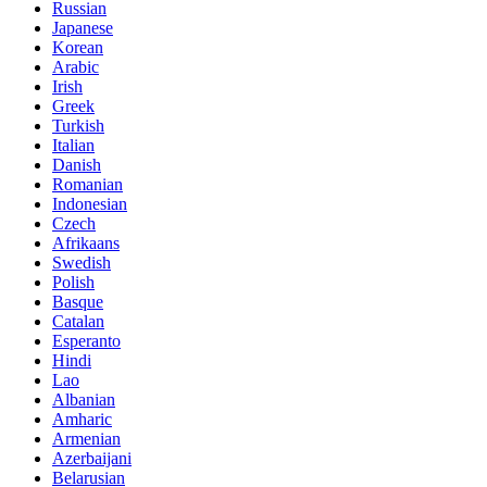
Russian
Japanese
Korean
Arabic
Irish
Greek
Turkish
Italian
Danish
Romanian
Indonesian
Czech
Afrikaans
Swedish
Polish
Basque
Catalan
Esperanto
Hindi
Lao
Albanian
Amharic
Armenian
Azerbaijani
Belarusian