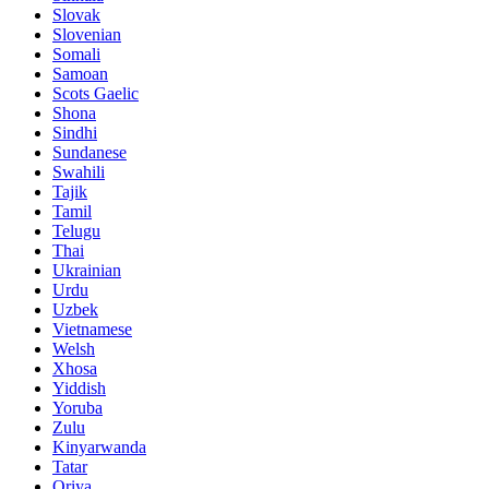
Slovak
Slovenian
Somali
Samoan
Scots Gaelic
Shona
Sindhi
Sundanese
Swahili
Tajik
Tamil
Telugu
Thai
Ukrainian
Urdu
Uzbek
Vietnamese
Welsh
Xhosa
Yiddish
Yoruba
Zulu
Kinyarwanda
Tatar
Oriya