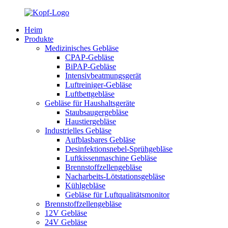
Heim
Produkte
Medizinisches Gebläse
CPAP-Gebläse
BiPAP-Gebläse
Intensivbeatmungsgerät
Luftreiniger-Gebläse
Luftbettgebläse
Gebläse für Haushaltsgeräte
Staubsaugergebläse
Haustiergebläse
Industrielles Gebläse
Aufblasbares Gebläse
Desinfektionsnebel-Sprühgebläse
Luftkissenmaschine Gebläse
Brennstoffzellengebläse
Nacharbeits-Lötstationsgebläse
Kühlgebläse
Gebläse für Luftqualitätsmonitor
Brennstoffzellengebläse
12V Gebläse
24V Gebläse