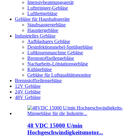
Intensivbeatmungsgerät
Luftreiniger-Gebläse
Luftbettgebläse
Gebläse für Haushaltsgeräte
Staubsaugergebläse
Haustiergebläse
Industrielles Gebläse
Aufblasbares Gebläse
Desinfektionsnebel-Sprühgebläse
Luftkissenmaschine Gebläse
Brennstoffzellengebläse
Nacharbeits-Lötstationsgebläse
Kühlgebläse
Gebläse für Luftqualitätsmonitor
Brennstoffzellengebläse
12V Gebläse
24V Gebläse
48V Gebläse
48 VDC 15000 U/min
Hochgeschwindigkeitsmotor...