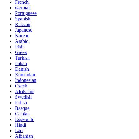
French
German
Portuguese
Spanish
Russian
Japanese
Korean
Arabic
Irish
Greek
Turkish
Italian
Danish
Romanian
Indonesian
Czech
Afrikaans
Swedish
Polish
Basque
Catalan
Esperanto
Hindi
Lao
Albanian