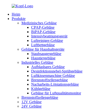
Heim
Produkte
Medizinisches Gebläse
CPAP-Gebläse
BiPAP-Gebläse
Intensivbeatmungsgerät
Luftreiniger-Gebläse
Luftbettgebläse
Gebläse für Haushaltsgeräte
Staubsaugergebläse
Haustiergebläse
Industrielles Gebläse
Aufblasbares Gebläse
Desinfektionsnebel-Sprühgebläse
Luftkissenmaschine Gebläse
Brennstoffzellengebläse
Nacharbeits-Lötstationsgebläse
Kühlgebläse
Gebläse für Luftqualitätsmonitor
Brennstoffzellengebläse
12V Gebläse
24V Gebläse